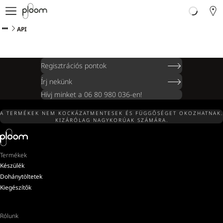
Mi az a Ploom?
Termékkatalógus
API
Terméksúgó és kapcsolat
Regisztrációs pontok
Írj nekünk
Hívj minket a 06 80 980 036-en!
A TERMÉKEK NEM KOCKÁZATMENTESEK ÉS FÜGGŐSÉGET OKOZHATNAK.
KIZÁRÓLAG NAGYKORÚAK SZÁMÁRA.
Termékek
Készülék
Dohánytöltetek
Kiegészítők
Rólunk